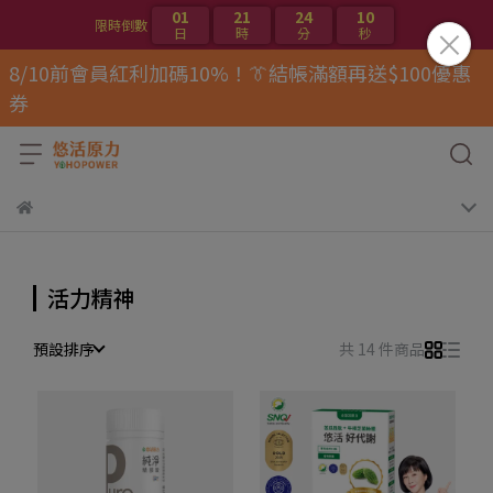
01
21
24
10
限時倒數
日
時
分
秒
8/10前會員紅利加碼10%！👔結帳滿額再送$100優惠
券
活力精神
預設排序
共 14 件商品