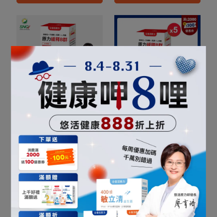
8小時緩釋
8小時緩釋
【悠活原力】原力綜合維
【悠活原力 健康88】原力
生素緩釋B群(60粒)【1
綜合維生素緩釋B群(60粒)
盒/2盒/3盒/5盒優惠組】
五盒優惠組
NT$758
NT$800
NT$3480
NT$4000
加入購物車
加入購物車