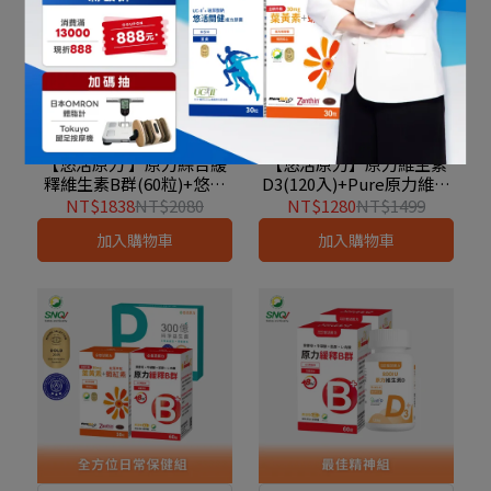
精神體力補給
高劑量維他命基礎組
【悠活原力 】原力綜合緩
【悠活原力】原力維生素
釋維生素B群(60粒)+悠活
D3(120入)+Pure原力維他
薑黃朝鮮薊植物膠囊(60入)
命C膠囊(30入)+原力綜合
NT$1838
NT$2080
NT$1280
NT$1499
維生素緩釋B群(60粒)
加入購物車
加入購物車