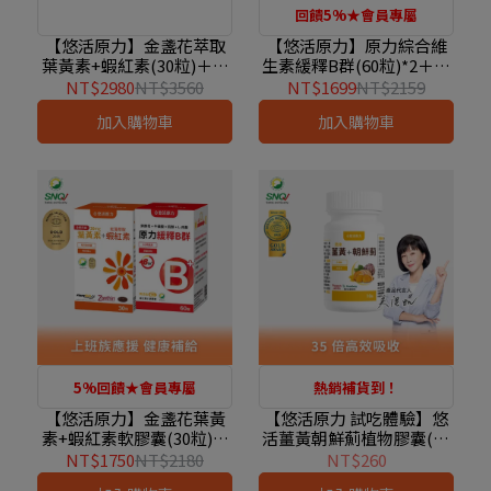
回饋5%★會員專屬
【悠活原力】金盞花萃取
【悠活原力】原力綜合維
葉黃素+蝦紅素(30粒)＋原
生素緩釋B群(60粒)*2＋原
力綜合維生素緩釋B群(60
力維生素D3(120粒)*1
NT$2980
NT$3560
NT$1699
NT$2159
粒)+300億純淨益生菌(30
加入購物車
加入購物車
條)
5%回饋★會員專屬
熱銷補貨到！
【悠活原力】金盞花葉黃
【悠活原力 試吃體驗】悠
素+蝦紅素軟膠囊(30粒)＋
活薑黃朝鮮薊植物膠囊(10
原力綜合維生素緩釋B群
粒)
NT$1750
NT$2180
NT$260
(60粒)