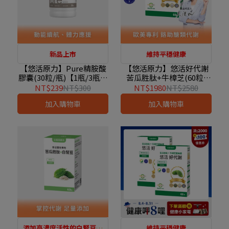
新品上市
維持平穩健康
【悠活原力】Pure精胺酸
【悠活原力】悠活好代謝
膠囊(30粒/瓶)【1瓶/3瓶/5
苦瓜胜肽+牛樟芝(60粒)
瓶優惠組】
【1盒/3盒/5盒優惠組】
NT$239
NT$300
NT$1980
NT$2580
加入購物車
加入購物車
添加高濃度活性的白腎豆萃
維持平穩健康