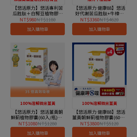
取物
【悠活原力】悠活專利苦
【悠活原力 健康88】悠活
瓜胜肽＋白腎豆植物膠囊
好代謝苦瓜胜肽+牛樟芝
(60粒)【1盒/3盒/5盒優惠
(60粒) 二入優惠組
NT$980
NT$1180
NT$3360
NT$4620
組】
加入購物車
加入購物車
100%溶解微米薑黃
100%溶解微米薑黃
【悠活原力】悠活薑黃朝
【悠活原力 健康88】悠活
鮮薊植物膠囊(60入/瓶)【1
薑黃朝鮮薊植物膠囊(60入/
盒/3盒/5盒優惠組】
瓶) 四盒優惠組
NT$1080
NT$1280
NT$3800
NT$5120
加入購物車
加入購物車