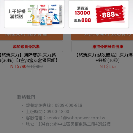
添加珍貴骨鈣素
維持骨骼牙齒健康
【悠活原力】海陸雙鈣 原力鈣
【悠活原力 試吃體驗】原力
3(30條)【1盒/3盒/5盒優惠組】
+鎂錠(10粒)
NT$790
NT$980
NT$175
聯絡我們
營養諮詢專線：0809-000-818
上班時間：09:00-18:00
客服信箱：service1@yohopower.com.tw
地址：104台北市中山區民權東路二段42號2樓