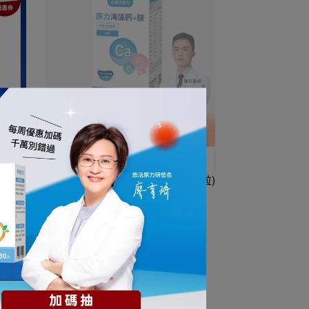
維持骨骼牙齒健康
眠膠囊
【悠活原力】原力海藻鈣+鎂錠(60粒)
【1盒/3盒/5盒優惠組】
NT$790
NT$980