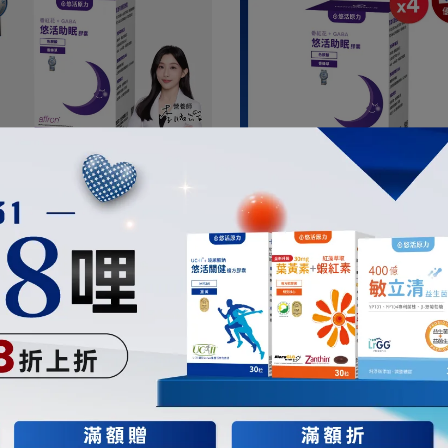
安心入睡複方
安心入睡複方
活原力】悠活助眠膠囊(30入/盒)
【悠活原力 健康88】悠活助
【1盒/3盒/5盒優惠組】
(30入/盒) 四盒優惠組
NT$820
NT$980
NT$2885
NT$3920