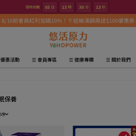
03
13
30
12
限時倒數
日
時
分
秒
8/10前會員紅利加碼10%！👔結帳滿額再送$100優惠券
 優惠活動
☰ 會員專區
☰ 健康專欄
☰ 關於我們
眠保養
排序