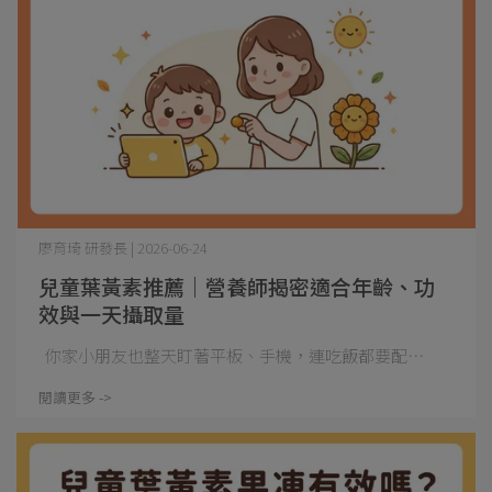
廖育琦 研發長 | 2026-06-24
兒童葉黃素推薦｜營養師揭密適合年齡、功
效與一天攝取量
你家小朋友也整天盯著平板、手機，連吃飯都要配⋯
閱讀更多 ->