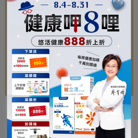
廖育琦 研發長 | 2026-06-17
兒童益生菌推薦哪一款？營養師教你5原則挑
出適合小朋友的益生菌
小孩換季就狀況連連、吃飯挑三揀四、排便老是不⋯