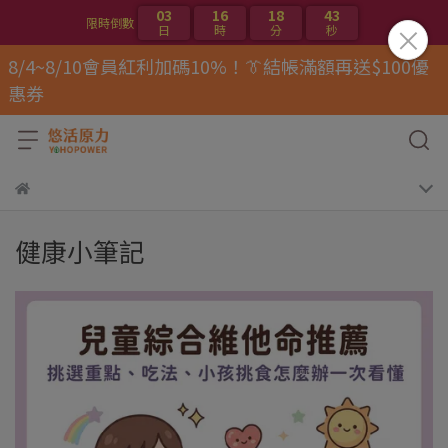
03
16
18
43
限時倒數
日
時
分
秒
8/4~8/10會員紅利加碼10%！👔結帳滿額再送$100優
惠券
健康小筆記