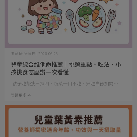
廖育琦 研發長 | 2026-06-25
兒童綜合維他命推薦｜挑選重點、吃法、小
孩挑食怎麼辦一次看懂
孩子吃飯挑三揀四、蔬菜一口不吃、只吃白飯加肉⋯
閱讀更多 ->