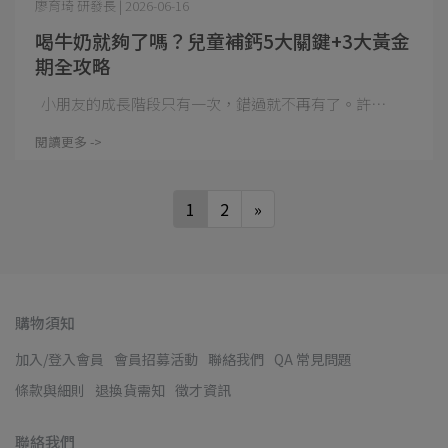
廖育琦 研發長 | 2026-06-16
喝牛奶就夠了嗎？兒童補鈣5大關鍵+3大黃金
期全攻略
小朋友的成長階段只有一次，錯過就不再有了。許⋯
閱讀更多 ->
1
2
»
購物須知
加入/登入會員
會員招募活動
聯絡我們
QA 常見問題
條款與細則
退換貨需知
徵才資訊
聯絡我們