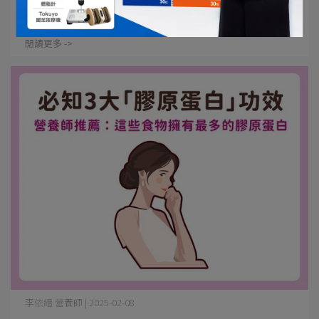
你認識穀胱甘肽嗎？市面上很多產品如膠原蛋白、⋯
閱讀更多 ->
李依縉 營養師 | 2025-02-08