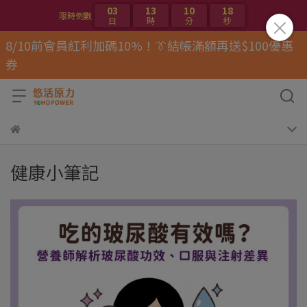
03
13
10
18
限時倒數
日
時
分
秒
8/10前會員紅利加碼10%！👔結帳滿額再送$100優惠
券
健康小筆記