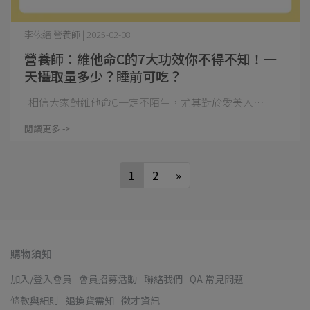
李依縉 營養師 | 2025-02-08
營養師：維他命C的7大功效你不得不知！一
天攝取量多少？睡前可吃？
相信大家對維他命C一定不陌生，尤其對於愛美人⋯
閱讀更多 ->
1
2
»
購物須知
加入/登入會員
會員招募活動
聯絡我們
QA 常見問題
條款與細則
退換貨需知
徵才資訊