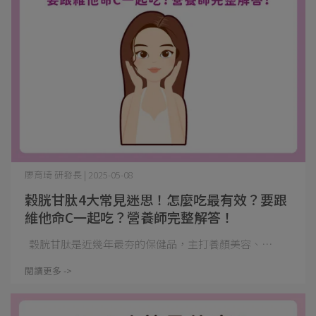
廖育琦 研發長 | 2025-05-08
穀胱甘肽4大常見迷思！怎麼吃最有效？要跟
維他命C一起吃？營養師完整解答！
穀胱甘肽是近幾年最夯的保健品，主打養顏美容、⋯
閱讀更多 ->