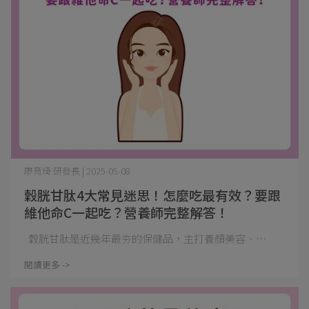
廖育琦 研發長 | 2025-05-08
穀胱甘肽4大常見迷思！怎麼吃最有效？要跟
維他命C一起吃？營養師完整解答！
穀胱甘肽是近幾年最夯的保健品，主打養顏美容、⋯
閱讀更多 ->