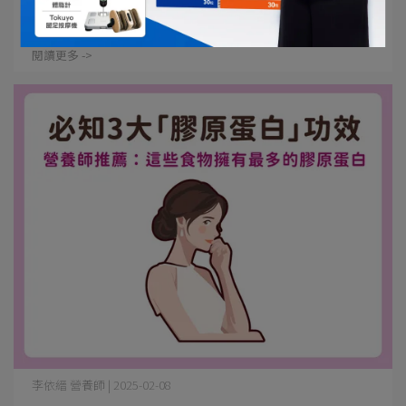
你認識穀胱甘肽嗎？市面上很多產品如膠原蛋白、⋯
閱讀更多 ->
李依縉 營養師 | 2025-02-08