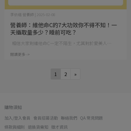
李依縉 營養師 | 2025-02-08
營養師：維他命C的7大功效你不得不知！一
天攝取量多少？睡前可吃？
相信大家對維他命C一定不陌生，尤其對於愛美人⋯
閱讀更多 ->
1
2
»
購物須知
加入/登入會員
會員招募活動
聯絡我們
QA 常見問題
條款與細則
退換貨需知
徵才資訊