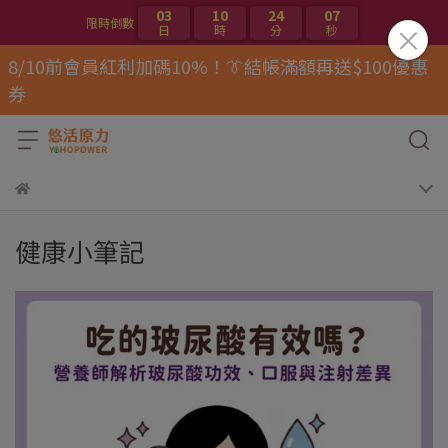
03
10
24
07
限時倒數
日
時
分
秒
8/10前會員紅利加碼10%！👔結帳滿額再送$100優惠
券
健康小筆記