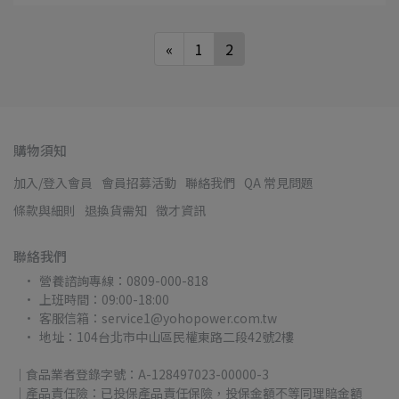
«
1
2
購物須知
加入/登入會員
會員招募活動
聯絡我們
QA 常見問題
條款與細則
退換貨需知
徵才資訊
聯絡我們
營養諮詢專線：0809-000-818
上班時間：09:00-18:00
客服信箱：service1@yohopower.com.tw
地址：104台北市中山區民權東路二段42號2樓
｜食品業者登錄字號：A-128497023-00000-3
｜產品責任險：已投保產品責任保險，投保金額不等同理賠金額