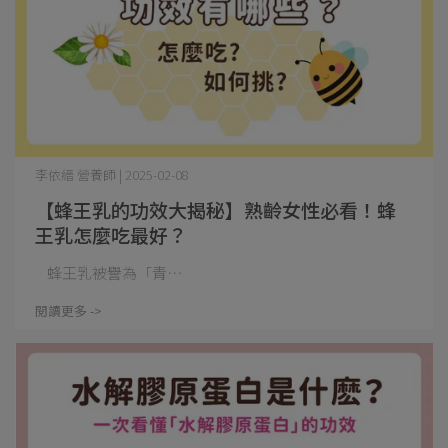
李依縉 營養師 | 2025-02-08
【蜂王乳的功效大揭秘】熟齡女性必看！蜂
王乳怎麼吃最好？
蜂王乳被譽為「青⋯
閱讀更多 ->