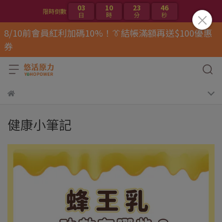
03
10
23
46
限時倒數
日
時
分
秒
8/10前會員紅利加碼10%！👔結帳滿額再送$100優惠
券
健康小筆記