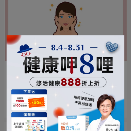
李依縉 營養師 | 2024-05-29
水解膠原蛋白是什麽？一次看懂「水解膠原
蛋白」的功效、副作用、要怎麼挑
嬰兒擁有滿滿的膠原蛋白，但隨著年齡增長、或是經常
日曬⋯
閱讀更多 ->