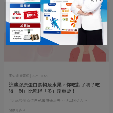
李依縉 營養師 | 2023-05-03
這些膠原蛋白食物及水果，你吃對了嗎？吃
得「對」比吃得「多」還重要！
25 歲後膠原蛋白就會快速流失，但每個女人⋯
閱讀更多 ->