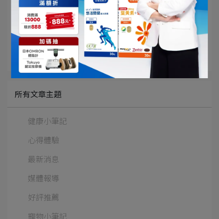
定義務，概與主辦單位/執行單位無關。前述稅捐法
規如有更新或變動者，依修正後之規定辦理。
所有文章主題
健康小筆記
心得體驗
最新消息
媒體報導
好評推薦
寵物小筆記