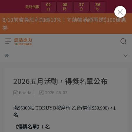
02
08
37
55
限時倒數
日
時
分
秒
8/10前會員紅利加碼10%！👔結帳滿額再送$100優惠
券
2026五月活動，得獎名單公布
Frieda
2026-06-03
滿$6000抽 TOKUYO按摩椅 乙台(價值$39,900)
，1
名
《得獎名單》1 名