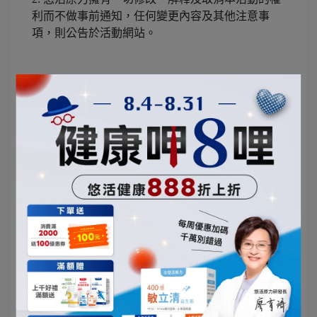
利而不做事前通知，任何變更內容及其他注意事
項，則公告於活動網站。
《中獎注意事項》
依中華民國稅法規定，中獎獎項價值超過新臺幣
20,000 元(含)以上，中獎者須先負擔 10%機會中獎
所得稅。中獎者若為中華民國境內居住之個人，需
繳交身分證正反面影本供報稅使用，年度報稅時將
計入個人所得，次年初執行單位將依稅法相關規定
辦理開立扣繳憑單。中獎者若非中華民國境內居住
之個人，不論中獎金額，須先就中獎所得扣繳 20%
機會中獎稅後，始發予中獎獎項，執行單位皆會開
立扣繳憑單。中獎者若為未成年人，應檢附戶籍謄
本並提出法定代理人同意書。若得獎者不願先行繳
納本項稅金，視同放棄中獎資格，且不得異議。中
獎者參加本活動而需支 付任何稅捐皆為中獎者之法