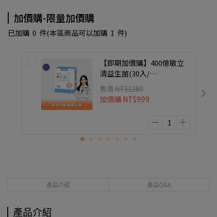
加價購-限量加價購
已加購
0
件
(本區商品可以加購
1
件)
【即期加價購】400億敏立
清益生菌(30入/
盒)●20270216
售價
NT$1280
加價購
NT$999
產品介紹
產品Q&A
產品介紹