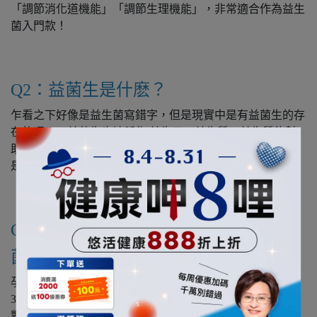
「調節消化道機能」「調節生理機能」，非常適合作為益生
菌入門款！
Q2：益菌生是什麽？
乍看之下好像是益生菌寫錯字，但是現實中是有益菌生的存
在的喔！。益菌生也被稱作 益生元、益生質。益生質能幫
助益菌生長，
是益生菌的食物
。益菌生可以幫助排便順暢，
是挑選益生菌的重要指標。
Q3：孕婦、小孩可以吃300億純淨益生
菌嗎？
孕婦、哺乳婦女、小朋友、上班族、銀髮族都是可以食用
300 億純淨益生菌的喔！內含的 2 大專利菌 + 5 種益生菌都
對這些族群有幫助。