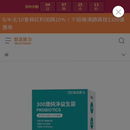
04
07
25
13
限時倒數
日
時
分
秒
8/4~8/10會員紅利加碼10%！👔結帳滿額再送$100優
惠券