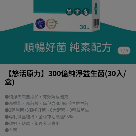
1
/
9
【悠活原力】300億純淨益生菌(30入/
盒)
●純淨天然無添加，有效調理體質
●高機能、高菌數，每包含300億活性益生菌
●2專利菌+5順暢好菌、8大酵素、3種益菌生
●專利微晶結構，菌株存活高達95%
●孕婦、幼童、年長者可食用
●全素