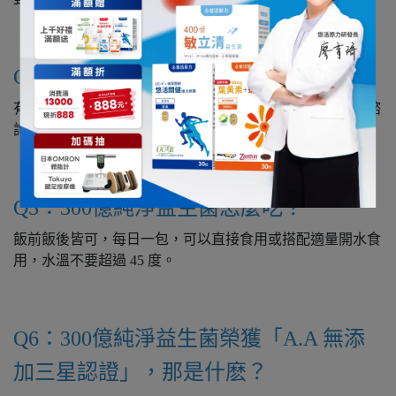
Q4：誰不適合吃300億純淨益生菌嗎？
有特殊生理狀況，或目前有在服用其他藥物者，食用前請諮
詢醫生或專業醫療人員。
Q5：300億純淨益生菌怎麼吃？
飯前飯後皆可，每日一包，可以直接食用或搭配適量開水食
用，水溫不要超過 45 度。
Q6：300億純淨益生菌榮獲「A.A 無添
加三星認證」，那是什麽？