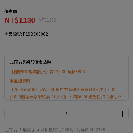
優惠價
NT$1180
NT$1380
商品編號:
P1SBC03002
此商品參與的優惠活動
【健康呷8哩滿額折】滿13,000 現折$888
限量加價購
【2608滿額贈】滿$2500贈原力海藻鈣鎂錠(10入/瓶)，滿
$4000贈葉黃素蝦紅素(10入/瓶) ，滿$6000贈男性綜合維他命
+鋅(30入/瓶)&Pure維他命C(30入/瓶)，滿$8000贈悠活好享受
膠囊(30粒/瓶)、滿 $12000贈UC-ll+玻尿酸鈉(30粒/盒)
健康呷8哩【滿$2000送$100優惠券】
此商品 「 最高 」可以折抵紅利
236
點 (約等於
NT$236
)