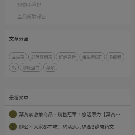
寵物小筆記
產品鑑驗報告
文章分類
益生菌
部落客開箱
好評見證
維生素B群
多醣體
鈣
膠原蛋白
葉酸
最新文章
1
葉黃素激推商品，銷售冠軍！悠活原力【葉黃⋯
2
辦公室大家都在吃！悠活原力綜合B群開箱文