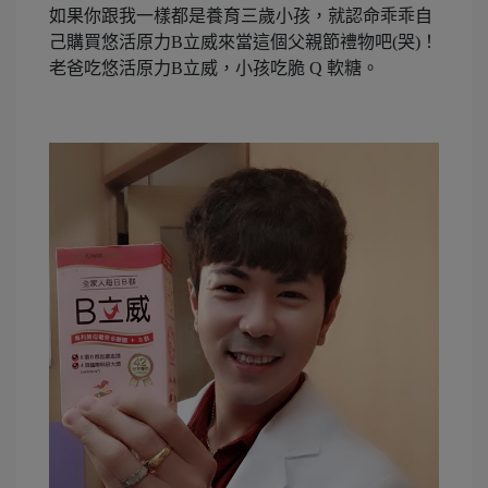
如果你跟我一樣都是養育三歲小孩，就認命乖乖自
己購買悠活原力B立威來當這個父親節禮物吧(哭)！
老爸吃悠活原力B立威，小孩吃脆 Q 軟糖。