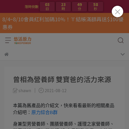
03
23
49
57
限時倒數
日
時
分
秒
8/4~8/10會員紅利加碼10%！👔結帳滿額再送$100優
惠券
曾相為營養師 雙寶爸的活力來源
shawn
2021-08-12
本篇為舊產品的介紹文，快來看看最新的相關產品
介紹吧：
原力綜合B群
身兼型男營養師、團膳營養師、護理之家營養師、