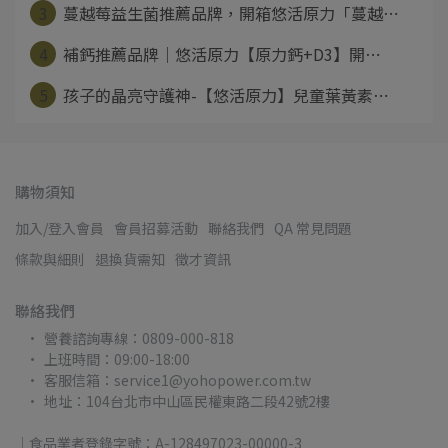
3
蔓越莓益生菌推薦品牌，開箱悠活原力「蔓越⋯
4
補鈣推薦品牌｜悠活原力【原力鈣+D3】開⋯
5
孩子的晶亮守護神-【悠活原力】兒童葉黃素⋯
購物須知
加入/登入會員
會員招募活動
聯絡我們
QA 常見問題
條款與細則
退換貨需知
徵才資訊
聯絡我們
營養諮詢專線：0809-000-818
上班時間：09:00-18:00
客服信箱：service1@yohopower.com.tw
地址：104台北市中山區民權東路二段42號2樓
｜食品業者登錄字號：A-128497023-00000-3