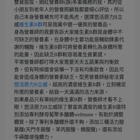
雙寶拔拔、網紅營養師(誤)多重職務的我，真的從
小朋友到老年人的營養照顧我都要細心評估，所以
自己本身營養補充可不能馬虎，選擇悠活原力B立
威
維生素B群
可是我萬中選一優質的營養品。
身為營養師的我要告訴大家維生素B群是身體中不
可缺乏的營養素，在身體中主要功能是輔助酵素代
謝的輔酶，維生素B群可將營養素轉化為身體所需
的能量，因此缺乏B群較容易產生疲累感。
平常營養師都叮嚀大家需要天天五蔬果與均衡飲
食，但有時候還會偷懶一下沒有均衡飲食，因此可
能會造成身體的營養素缺乏。型男營養師秘密法寶
悠活原力B立威
，超高的濃度維生素B群，立刻補足
所需的營養素，給我一天滿滿的活力來源。
如果產品只有單純的維生素B群，營養師才看不上
眼！悠活原力B立威除了豐富高濃度的維生素B還特
別添加專利酵母葡聚多醣體wellmune，有助於調整
體質。除了專利多醣體外還不夠，添加三種活力胺
基酸(天門冬胺酸、苯丙胺酸、精胺酸)，還有添加
牛磺酸增強體力。