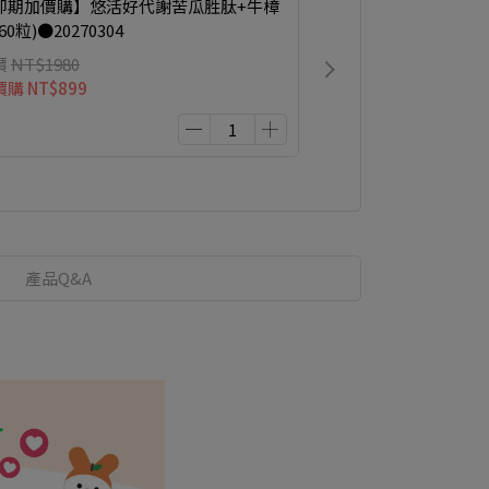
即期加價購】悠活好代謝苦瓜胜肽+牛樟
60粒)●20270304
價
NT$1980
價購
NT$899
產品Q&A