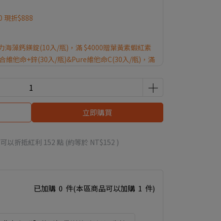
 現折$888
力海藻鈣鎂錠(10入/瓶)，滿 $4000贈葉黃素蝦紅素
綜合維他命+鋅(30入/瓶)&Pure維他命C(30入/瓶)，滿
)、滿 $12000贈UC-ll+玻尿酸鈉(30粒/盒)
0優惠券】
立即購買
 」可以折抵紅利
152
點 (約等於
NT$152
)
已加購
0
件
(本區商品可以加購
1
件)