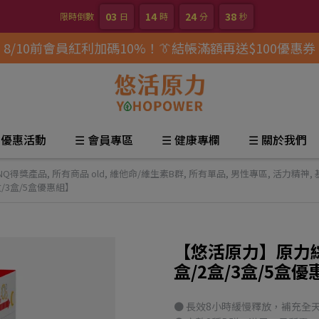
03
14
24
37
限時倒數
日
時
分
秒
8/10前會員紅利加碼10%！👔結帳滿額再送$100優惠券
 優惠活動
☰ 會員專區
☰ 健康專欄
☰ 關於我們
NQ得獎產品
,
所有商品 old
,
維他命/維生素B群
,
所有單品
,
男性專區
,
活力精神
,
/3盒/5盒優惠組】
【悠活原力】原力綜
盒/2盒/3盒/5盒
● 長效8小時緩慢釋放，補充全