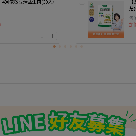
400億敏立清益生菌(30入/
【
6
芝(
售
9
加