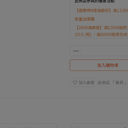
此商品參與的優惠活動
【健康呷8哩滿額折】滿13,000
限量加價購
【2608滿額贈】滿$2500贈原
(10入/瓶) ，滿$6000贈男性
$8000贈悠活好享受膠囊(30粒/瓶
健康呷8哩【滿$2000送$10
加入購物車
加入最愛
此商品 「 最高