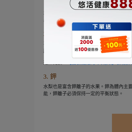
1. 水分
水梨的水含量極高，以 100 公克的幸水梨
果。
2. 膳食纖維
不要認為水梨咬下去水水的，就不含纖維。
膳食纖維。
延伸閱讀：
【膳食纖維的3大功效】食物排
3. 鉀
水梨也是富含鉀離子的水果。鉀為體內主
能，鉀離子必須保持一定的平衡狀態。