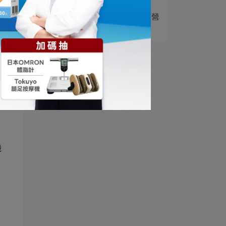
5
瑞士乳桿菌功效有哪些？營
養師解析 LA2⋯
是
機