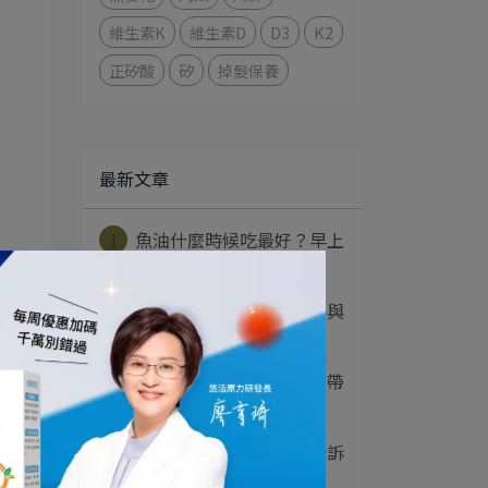
維生素K
維生素D
D3
K2
正矽酸
矽
掉髮保養
最新文章
1
魚油什麼時候吃最好？早上
還是晚上、睡前能⋯
2
薑黃是什麼？功效、吃法與
薑黃素差別一次看⋯
3
苦瓜胜肽的功效有哪些？帶
你一次了解副作用⋯
4
益生菌是什麼？營養師告訴
你功效、菌種與正⋯