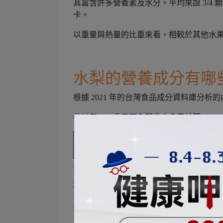
其富含許多營養素及水分。平均來說 3/4 顆水
卡。
以重量與熱量的比重來看，相較於其他水
水梨的營養成分有哪
根據 2021 年的台灣食品成分資料庫分
◎以每 100 公克可食部分之含量計算
熱量(kcal)
水分(g)
蛋白質(g
幸水梨
34
90.4
0.4
以上表格列出水梨較主要的營養素項目，
水梨與一般我們所吃的食物一樣，幾乎各
以下舉出水梨最常被提及的 3 項營養素：