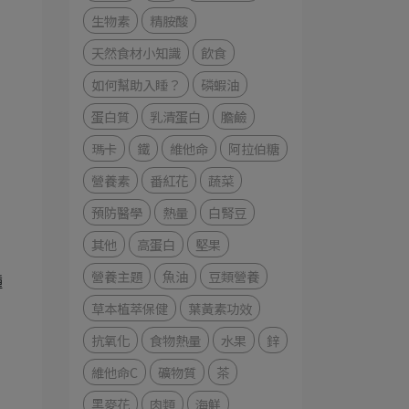
生物素
精胺酸
天然食材小知識
飲食
如何幫助入睡？
磷蝦油
蛋白質
乳清蛋白
膽鹼
瑪卡
鐵
維他命
阿拉伯糖
營養素
番紅花
蔬菜
預防醫學
熱量
白腎豆
其他
高蛋白
堅果
營養主題
魚油
豆類營養
種
草本植萃保健
葉黃素功效
抗氧化
食物熱量
水果
鋅
維他命C
礦物質
茶
黑麥花
肉類
海鮮