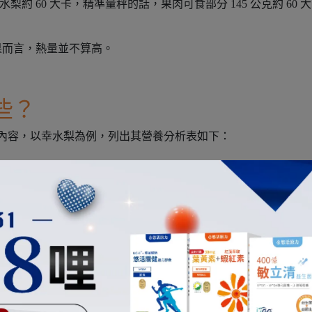
梨約 60 大卡，精準量秤的話，果肉可食部分 145 公克約 60 大
果而言，熱量並不算高。
些？
析的內容，以幸水梨為例，列出其營養分析表如下：
)
脂肪(g)
碳水化合物(g)
膳食纖維(g)
糖(g)
鉀(mg)
0.0
9.0
1.2
6.8
107
並非水梨的營養素只有這些。
種營養素皆涵蓋，只不過量的多寡有所差異。