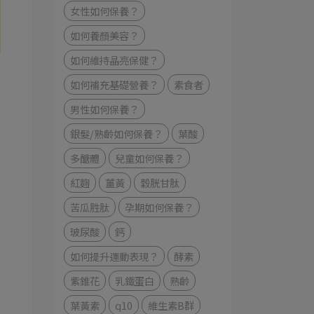
女性如何保養？
如何養顏美容？
如何維持晶亮保健？
如何補充基礎營養？
素食者
，
男性如何保養？
銀髮/熟齡如何保養？
葉酸
多醣體
兒童如何保養？
紅麴
薑黃
穀胱甘肽
苦瓜胜肽
孕期如何保養？
玻尿酸
鈣
如何提升運動表現？
酵素
紫錐花
乳鐵蛋白
熟齡
葉黃素
q10
維生素B群