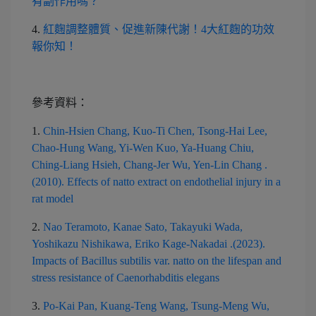
有副作用嗎？
4.
紅麴調整體質、促進新陳代謝！4大紅麴的功效
報你知！
參考資料：
1.
Chin-Hsien Chang, Kuo-Ti Chen, Tsong-Hai Lee,
Chao-Hung Wang, Yi-Wen Kuo, Ya-Huang Chiu,
Ching-Liang Hsieh, Chang-Jer Wu, Yen-Lin Chang .
(2010). Effects of natto extract on endothelial injury in a
rat model
2.
Nao Teramoto, Kanae Sato, Takayuki Wada,
Yoshikazu Nishikawa, Eriko Kage-Nakadai .(2023).
Impacts of Bacillus subtilis var. natto on the lifespan and
stress resistance of Caenorhabditis elegans
3.
Po-Kai Pan, Kuang-Teng Wang, Tsung-Meng Wu,