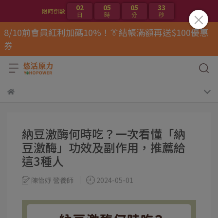
02
05
05
33
限時倒數
日
時
分
秒
8/10前會員紅利加碼10%！👔結帳滿額再送$100優惠
券
納豆激酶何時吃？一次看懂「納
豆激酶」功效及副作用，推薦給
這3種人
陳怡妤 營養師
2024-05-01