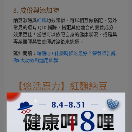
3. 成份與添加物
納豆激酶與
紅麴
功效類似，可以相互做搭配，另外
常見的還有 Q10 輔酶，搭配其他適合的營養成分，
效果更佳！當然可以依照自身的健康狀況，或是與
專業醫師與營養師討論後來挑選。
延伸閱讀：
輔酶Q10什麼時候吃最好？營養師告訴
你6大功效和適用族群
【悠活原力】紅麴納豆
Q10膠囊（60粒）
結帳輸入優惠碼
『YOHOBLOG』再折50
元！