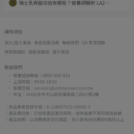
5
瑞士乳桿菌功效有哪些？營養師解析 LA2⋯
購物須知
加入/登入會員
會員招募活動
聯絡我們
QA 常見問題
條款與細則
退換貨需知
徵才資訊
聯絡我們
營養諮詢專線：0809-000-818
上班時間：09:00-18:00
客服信箱：service1@yohopower.com.tw
地址：104台北市中山區民權東路二段42號2樓
｜食品業者登錄字號：A-128497023-00000-3
｜產品責任險：已投保產品責任保險，投保金額不等同理賠金額
｜產品效期：以消費者收受日算起，至少距有效日期前6個月以上