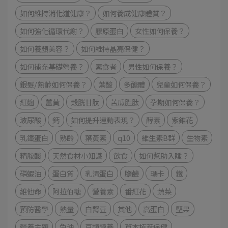
如何維持消化道健康？
如何養成健康體質？
如何強化循環代謝？
膠原蛋白
女性如何保養？
如何養顏美容？
如何維持晶亮保健？
如何補充基礎營養？
素食者
男性如何保養？
銀髮/熟齡如何保養？
葉酸
多醣體
兒童如何保養？
紅麴
薑黃
穀胱甘肽
苦瓜胜肽
孕期如何保養？
玻尿酸
鈣
如何提升運動表現？
酵素
紫錐花
乳鐵蛋白
熟齡
葉黃素
q10
維生素B群
生物素
精胺酸
天然食材小知識
飲食
如何幫助入睡？
磷蝦油
蛋白質
乳清蛋白
膽鹼
瑪卡
鐵
維他命
阿拉伯糖
營養素
番紅花
蔬菜
預防醫學
熱量
白腎豆
其他
高蛋白
堅果
營養主題
魚油
豆類營養
草本植萃保健