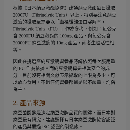
根據《日本納豆激酶協會》建議納豆激酶每日攝取
2000FU（Fibrinolytic Units）以上。特別要注意納豆
激酶的攝取量需要以「血栓纖維蛋白溶解率，
Fibrinolytic Units（FU）」作為參考，例如：每公克
含 2000FU 納豆激酶的 100mg 產品，與每公克含
20000FU 納豆激酶的 10mg 產品，兩者生理活性相
等。
因此在挑選產納豆激酶營養品時請依照每次服用量
的 FU 作為依據。而納豆激酶算是相當安全的成
分，目前沒有相關文獻表示攝取的上限為多少，可
以放心食用，不過任何營養都還是以不超量、均衡
為主。
2. 產品來源
納豆菌醱酵是決定納豆激酶品質的關鍵，而日本對
納豆最有研究，建議選擇有日本納豆激酶協會認証
的產品與通過 ISO 認證的製造廠。