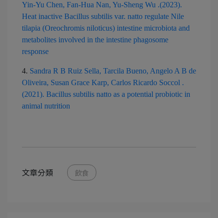
Yin-Yu Chen, Fan-Hua Nan, Yu-Sheng Wu .(2023).
Heat inactive Bacillus subtilis var. natto regulate Nile
tilapia (Oreochromis niloticus) intestine microbiota and
metabolites involved in the intestine phagosome
response
4.
Sandra R B Ruiz Sella, Tarcila Bueno, Angelo A B de
Oliveira, Susan Grace Karp, Carlos Ricardo Soccol .
(2021). Bacillus subtilis natto as a potential probiotic in
animal nutrition
文章分類
飲食