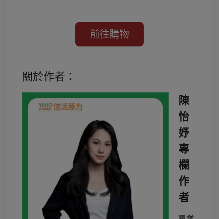
關於作者：
陳
怡
妤
專
欄
作
者
畢業