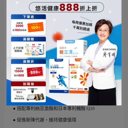
● 嚴
選台
灣紅
麴
● 創
新固
液態
雙發
酵技
術
● 通
過第三方安全檢驗驗證
● 搭配專利納豆激酶和日本專利輔酶 Q10
● 促進新陳代謝，維持健康循環