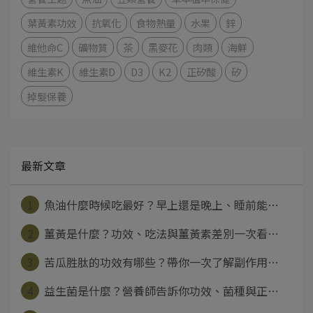
葉黃素功效
抗氧化
食物熱量
水果
鋅
維他命C
礦物質
茶
黑麥花
肉類
海鮮
維生素K
維生素D
D3
K2
正矽酸
矽
掉髮保養
最新文章
1
魚油什麼時候吃最好？早上還是晚上、睡前能⋯
2
薑黃是什麼？功效、吃法與薑黃素差別一次看⋯
3
苦瓜胜肽的功效有哪些？帶你一次了解副作用⋯
4
益生菌是什麼？營養師告訴你功效、菌種與正⋯