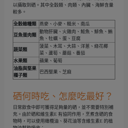
以攝取到硒。其中全穀類、肉類、內臟、海鮮含量
較多。
全穀雜糧類
燕麥、小麥、糙米、南瓜
動物肝臟、火雞肉、鮭魚、鯡魚、鮪
豆魚蛋肉類
魚、牡蠣、蛋、豆腐
菠菜、木耳、大蒜、洋蔥、綠花椰
蔬菜類
菜、蘆筍、蘑菇、番茄
水果類
蘋果、葡萄
油脂與堅果
巴西堅果、芝麻
種子類
硒何時吃、怎麼吃最好？
日常飲食中即可獲得足夠量的硒，並不需要特別補
充。由於硒和維生素E 有協同作用，烹煮含硒的食
物時，可以使用橄欖油、葵花油等含維生素E 的植
物油幫助吸收；