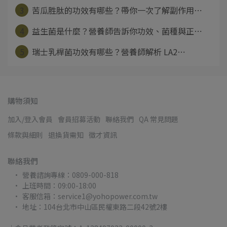
3
苦瓜胜肽的功效有哪些？帶你一次了解副作用⋯
4
益生菌是什麼？營養師告訴你功效、菌種與正⋯
5
瑞士乳桿菌功效有哪些？營養師解析 LA2⋯
購物須知
加入/登入會員
會員招募活動
聯絡我們
QA 常見問題
條款與細則
退換貨需知
徵才資訊
聯絡我們
營養諮詢專線：0809-000-818
上班時間：09:00-18:00
客服信箱：service1@yohopower.com.tw
地址：104台北市中山區民權東路二段42號2樓