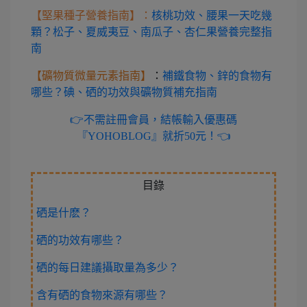
【堅果種子營養指南】：
核桃功效、腰果一天吃幾
顆？松子、夏威夷豆、南瓜子、杏仁果營養完整指
南
【礦物質微量元素指南】
：
補鐵食物、鋅的食物有
哪些？碘、硒的功效與礦物質補充指南
👉不需註冊會員，結帳輸入優惠碼
『YOHOBLOG』就折50元！👈
目錄
硒是什麽？
硒的功效有哪些？
硒的每日建議攝取量為多少？
含有硒的食物來源有哪些？