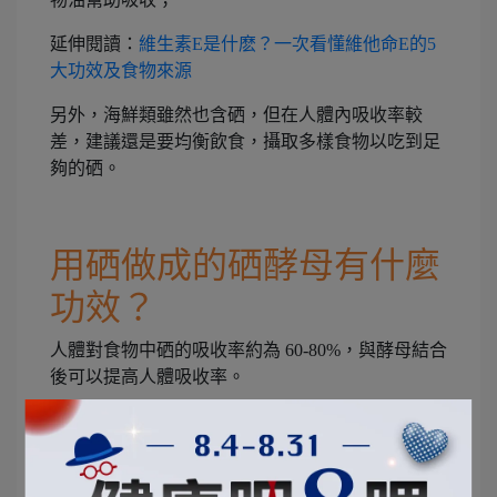
延伸閱讀：
維生素E是什麽？一次看懂維他命E的5
大功效及食物來源
另外，海鮮類雖然也含硒，但在人體內吸收率較
差，建議還是要均衡飲食，攝取多樣食物以吃到足
夠的硒。
用硒做成的硒酵母有什麼
功效？
人體對食物中硒的吸收率約為 60-80%，與酵母結合
後可以提高人體吸收率。
硒酵母除了含蛋白質，還有
維生素B
、
維生素C
、其
他微量礦物質，營養素方面更多元。
另外，攝取硒酵母也比較不容易有攝取過量的狀