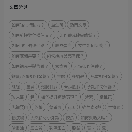
文章分類
如何強化⾏動⼒？
益生菌
熱門文章
如何維持消化道健康？
如何養成健康體質？
如何強化循環代謝？
膠原蛋白
女性如何保養？
如何養顏美容？
如何維持晶亮保健？
如何補充基礎營養？
素食者
男性如何保養？
銀髮/熟齡如何保養？
葉酸
多醣體
兒童如何保養？
紅麴
薑黃
穀胱甘肽
苦瓜胜肽
孕期如何保養？
玻尿酸
鈣
如何提升運動表現？
酵素
紫錐花
乳鐵蛋白
熟齡
葉黃素
q10
維生素B群
生物素
精胺酸
天然食材小知識
飲食
如何幫助入睡？
磷蝦油
蛋白質
乳清蛋白
膽鹼
瑪卡
鐵