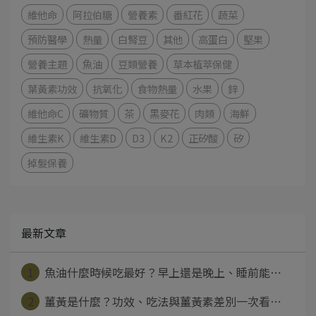
維他命
阿拉伯糖
營養素
番紅花
蔬菜
預防醫學
熱量
白腎豆
其他
高蛋白
堅果
營養主題
魚油
豆類營養
草本植萃保健
葉黃素功效
抗氧化
食物熱量
水果
鋅
維他命C
礦物質
茶
黑麥花
肉類
海鮮
維生素K
維生素D
D3
K2
正矽酸
矽
掉髮保養
最新文章
1
魚油什麼時候吃最好？早上還是晚上、睡前能⋯
2
薑黃是什麼？功效、吃法與薑黃素差別一次看⋯