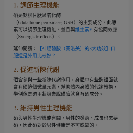
1. 調節生理機能
硒是麩胱甘肽過氧化酶
（Glutathione peroxidase, GSH）的主要成分，此酵
素可以調節生理機能，並且與
維生素E
有協同效應
（Synergistic effects）。
延伸閱讀：
【神經醯胺（賽洛美）的3大功效】口
服還是外用比較好？
2. 促進新陳代謝
硒會參與一些新陳代謝作用，身體中有些酶裡面就
含有硒這個微量元素，幫助體內身體的代謝轉換，
舉例像是碘甲狀腺素脫碘酶就含有硒成分。
3. 維持男性生理機能
硒與男性生理機能有關，男性的發育、成長也需要
硒，因此硒對於男性健康是不可或缺的。