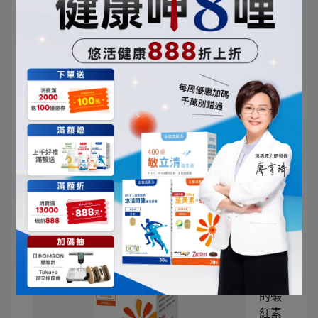
況。
推薦含有硒的保健食品：
葉黃素+蝦紅素
結帳輸入優惠碼
『YOHOBLOG』再折50
元！
葉黃
素搭
配自
藻類
萃取
的蝦
紅素