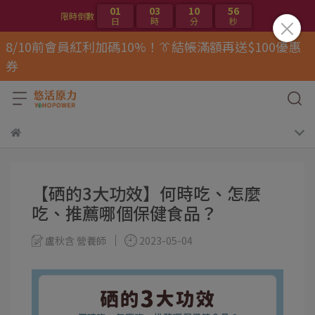
01
03
10
56
限時倒數
日
時
分
秒
8/10前會員紅利加碼10%！👔結帳滿額再送$100優惠
券
【硒的3大功效】何時吃、怎麼
吃、推薦哪個保健食品？
盧秋含 營養師
2023-05-04