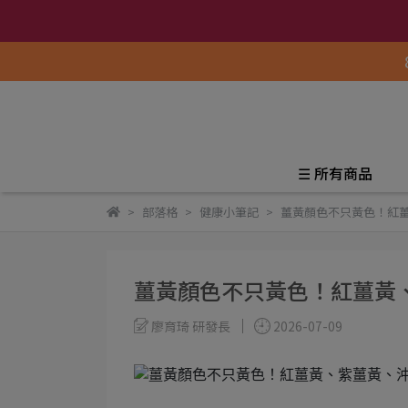
☰ 所有商品
部落格
健康小筆記
薑黃顏色不只黃色！紅
薑黃顏色不只黃色！紅薑黃
廖育琦 研發長
2026-07-09