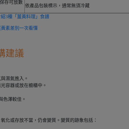
保存可放數
依產品包裝標示，通常無須冷藏
紹3種「薑黃料理」食譜
薑黃素差別一次看懂
購建議
氣與濕氣進入。
透光容器或放在櫥櫃中。
與色澤較佳。
、氧化或存放不當，仍會變質。變質的跡象包括：