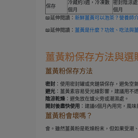
冷藏約3週，冷凍數
密封陰涼處
保存
個月
個月
📖延伸閱讀：
新鮮薑黃可以泡茶？營養師介
📖延伸閱讀：
薑黃是什麼？功效、吃法與
薑黃粉保存方法與選
薑黃粉保存方法
密封
：使用密封罐或夾鏈袋保存，避免空
避光
：薑黃素容易受光線影響，建議用不
陰涼乾燥
：避免放在爐火旁或潮濕處。
開封後盡快使用
：建議6個月內用完，風味
薑黃粉會壞嗎？
會。雖然薑黃粉是乾燥粉末，但如果受潮