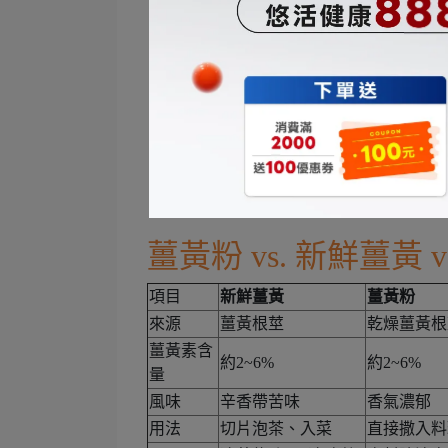
薑黃粉 vs. 新鮮薑黃
項目
新鮮薑黃
薑黃粉
來源
薑黃根莖
乾燥薑黃根
薑黃素含
約2~6%
約2~6%
量
風味
辛香帶苦味
香氣濃郁
用法
切片泡茶、入菜
直接撒入料