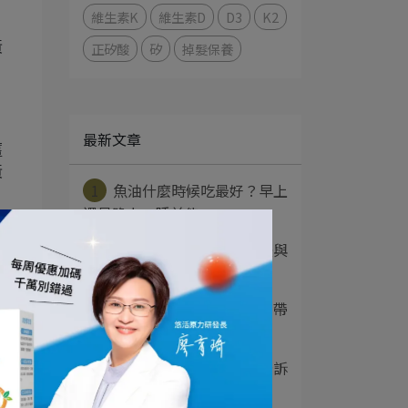
維生素K
維生素D
D3
K2
正矽酸
矽
掉髮保養
黃
最新文章
薑
黃
1
魚油什麼時候吃最好？早上
還是晚上、睡前能⋯
2
薑黃是什麼？功效、吃法與
薑黃素差別一次看⋯
3
苦瓜胜肽的功效有哪些？帶
你一次了解副作用⋯
4
益生菌是什麼？營養師告訴
你功效、菌種與正⋯