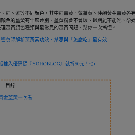
黃、紅、紫等不同顏色，其中紅薑黃、紫薑黃、沖繩黃金薑黃各
同顏色的薑黃有什麼差別、薑黃粉會不會壞、過期能不能吃、孕
整理薑黃顏色種類與最常見的薑黃問題，幫你一次搞懂。
？營養師解析薑黃素功效、禁忌與「怎麼吃」最有效
輸入優惠碼『YOHOBLOG』就折50元！👈
目錄
黃金薑黃一次看