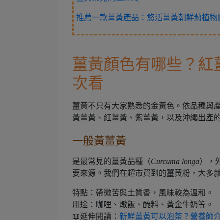
推薦一款薑黃產品：悠活薑黃朝鮮薊植物膠
薑黃顏色有哪些？紅
次看
薑黃不只有大家熟悉的金黃色。依品種與
黃薑黃、紅薑黃、紫薑黃，以及沖繩出產
一般黃薑黃
是最常見的薑黃品種（
Curcuma longa
），
要來源。我們在超市買到的薑黃粉，大多
特點：帶微苦與土質香，風味較為溫和。
用途：咖哩、燉飯、醃料、黃金牛奶等。
📖延伸閱讀：
新鮮薑黃可以泡茶？營養師介