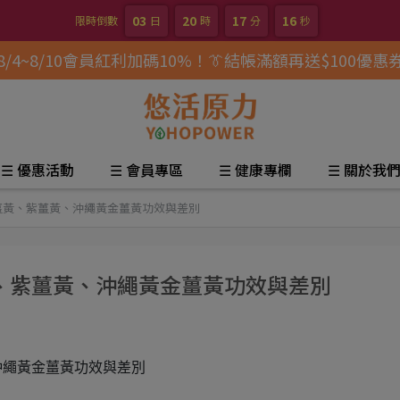
03
20
17
14
限時倒數
日
時
分
秒
8/4~8/10會員紅利加碼10%！👔結帳滿額再送$100優惠
☰ 優惠活動
☰ 會員專區
☰ 健康專欄
☰ 關於我
薑黃、紫薑黃、沖繩黃金薑黃功效與差別
、紫薑黃、沖繩黃金薑黃功效與差別