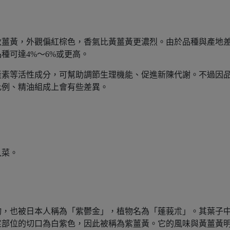
秋薑黃，外觀偏紅棕色，香氣比黃薑黃更濃烈。
由於品種與產地
種可達4%～6%或更高。
黃素等活性成分，可幫助調節生理機能、促進新陳代謝。不過因
比例、精油組成上會有些差異。
。
入菜。
物，也被日本人稱為「紫鬱金」，植物名為「蓬莪朮」。其葉子
莖部位的切口為白紫色，因此被稱為紫薑黃。它的風味與黃薑黃