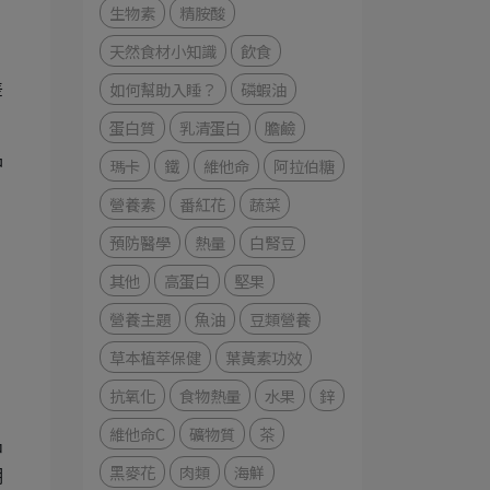
生物素
精胺酸
天然食材小知識
飲食
如何幫助入睡？
磷蝦油
差
蛋白質
乳清蛋白
膽鹼
品
瑪卡
鐵
維他命
阿拉伯糖
營養素
番紅花
蔬菜
預防醫學
熱量
白腎豆
其他
高蛋白
堅果
營養主題
魚油
豆類營養
草本植萃保健
葉黃素功效
抗氧化
食物熱量
水果
鋅
維他命C
礦物質
茶
中
黑麥花
肉類
海鮮
明