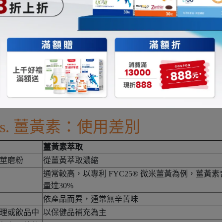
 vs. 薑黃素：使用差別
薑黃素萃取
莖磨粉
從薑黃萃取濃縮
通常較高，以專利 FYC25® 微米薑黃為例，薑黃素
量達30%
依產品而異，通常無辛苦味
理或飲品中
以保健品補充為主