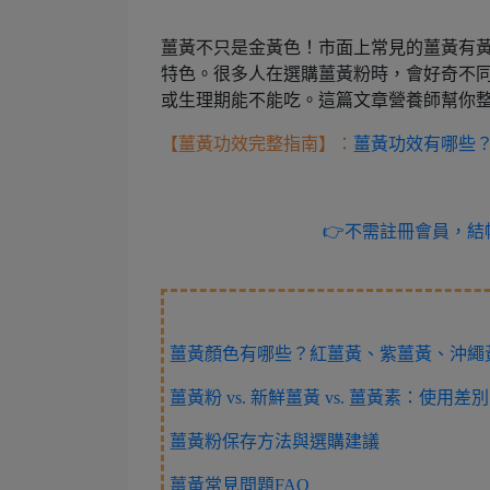
薑黃不只是金黃色！市面上常見的薑黃有
特色。很多人在選購薑黃粉時，會好奇不
或生理期能不能吃。這篇文章營養師幫你
【薑黃功效完整指南】：
薑黃功效有哪些
👉不需註冊會員，結帳
薑黃顏色有哪些？紅薑黃、紫薑黃、沖繩
薑黃粉 vs. 新鮮薑黃 vs. 薑黃素：使用差別
薑黃粉保存方法與選購建議
薑黃常見問題FAQ