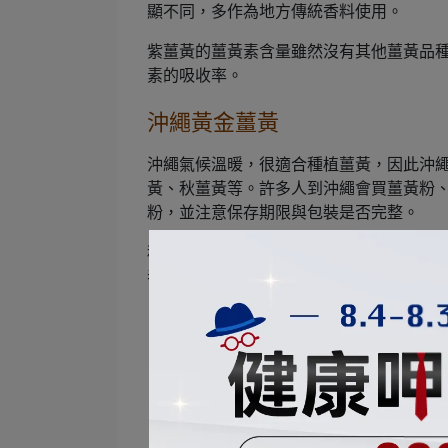
顯不同，多作為地方傳統香料使用。
紫薑黃的薑黃素含量雖然沒有其他薑黃品
素的吸收率。
沖繩黃金薑黃
沖繩氣候溫暖，很適合種植薑黃，因此沖
黃、秋薑黃等。許多人到沖繩會買薑黃粉
粉，並注意保存期限與包裝是否完整。
秋薑黃：橙黃色，主要活性成分為薑黃素
春薑黃：淡黃色，味道苦澀，薑黃素含量