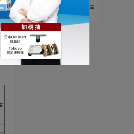
5
瑞士乳桿菌功效有哪些？營
養師解析 LA2⋯
含