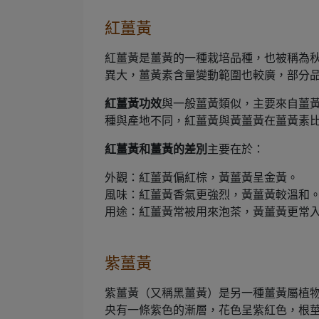
紅薑黃
紅薑黃是薑黃的一種栽培品種，
也被稱為
異大，薑黃素含量變動範圍也較廣，部分品
紅薑黃功效
與一般薑黃類似，主要來自薑
種與產地不同，紅薑黃與黃薑黃在薑黃素
紅薑黃和薑黃的差別
主要在於：
外觀：紅薑黃偏紅棕，黃薑黃呈金黃。
風味：紅薑黃香氣更強烈，黃薑黃較溫和
用途：紅薑黃常被用來泡茶，黃薑黃更常
紫薑黃
紫薑黃（又稱黑薑黃）是另一種薑黃屬植
央有一條紫色的漸層，花色呈紫紅色，根