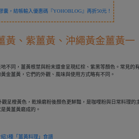
囊，結帳輸入優惠碼『YOHOBLOG』再折50元！
薑黃、紫薑黃、沖繩黃金薑黃一
產地不同，薑黃根莖與粉末還會呈現紅棕、紫黑等顏色。常見的
的黃金薑黃，它們的外觀、風味與使用方式略有不同。
外觀呈橙黃色，
乾燥磨粉後顏色更鮮豔，是咖哩粉與日常料理的
就是黃薑黃磨成的。
紹3種「薑黃料理」食譜