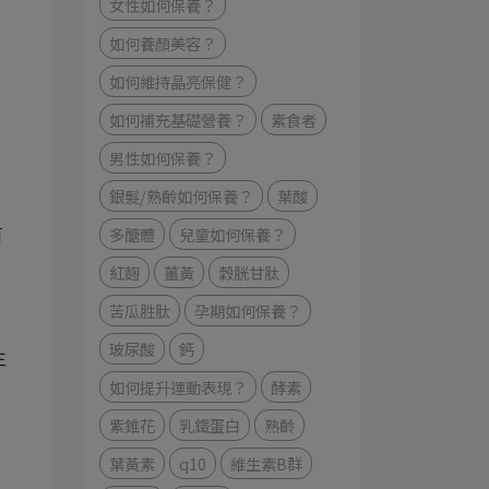
女性如何保養？
如何養顏美容？
如何維持晶亮保健？
如何補充基礎營養？
素食者
男性如何保養？
銀髮/熟齡如何保養？
葉酸
多醣體
兒童如何保養？
有
紅麴
薑黃
穀胱甘肽
苦瓜胜肽
孕期如何保養？
玻尿酸
鈣
主
如何提升運動表現？
酵素
紫錐花
乳鐵蛋白
熟齡
葉黃素
q10
維生素B群