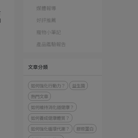
媒體報導
有
好評推薦
婦
寵物小筆記
產品鑑驗報告
文章分類
如何強化⾏動⼒？
益生菌
熱門文章
如何維持消化道健康？
如何養成健康體質？
如何強化循環代謝？
膠原蛋白