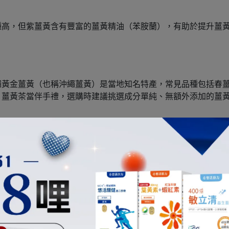
種高，但紫薑黃含有豐富的薑黃精油（苯胺蘭），有助於提升薑
繩黃金薑黃（也稱沖繩薑黃）是當地知名特產，常見品種包括春
、薑黃茶當伴手禮，選購時建議挑選成分單純、無額外添加的薑
，一般咖哩中使用的就是秋薑黃。
較少，但含有大量精油成分，被認為具有保護消化道的作用。