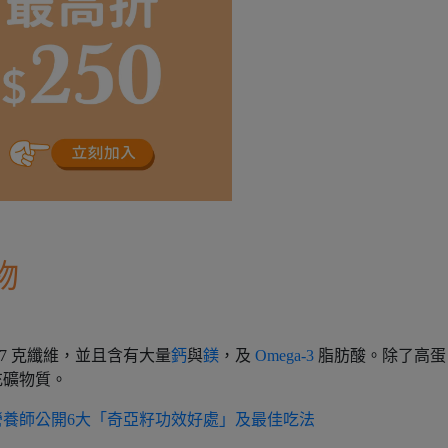
物
29.7 克纖維，並且含有大量
鈣
與
鎂
，及
Omega-3
脂肪酸。除了高蛋
充礦物質。
養師公開6大「奇亞籽功效好處」及最佳吃法