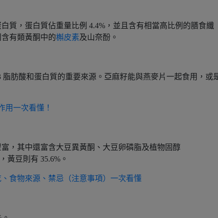
白質，蛋白質佔重量比例 4.4%，並且含有相當高比例的膳食纖
則含有類黃酮中的
槲皮素
及山奈酚。
a-3 脂肪酸和蛋白質的重要來源。亞麻籽能與燕麥片一起食用，或
作用一次看懂！
豐富，其中還富含大豆異黃酮、大豆卵磷脂及植物固醇
質，黃豆則有 35.6%。
吃、食物來源、禁忌（注意事項）一次看懂
%。