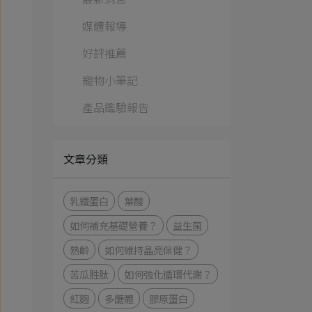
媒體報導
好評推薦
寵物小筆記
產品鑑驗報告
文章分類
乳鐵蛋白
葉酸
如何補充基礎營養？
益生菌
熟齡
如何維持晶亮保健？
苦瓜胜肽
如何強化循環代謝？
紅麴
多醣體
膠原蛋白