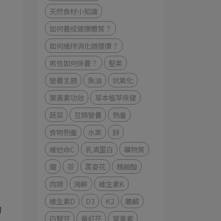
天然食材小知識
如何養成健康體質？
如何維持消化道健康？
男性如何保養？
堅果
營養主題
魚油
抗氧化
葉黃素功效
草本植萃保健
蔬菜
豆類營養
熱量
食物熱量
水果
鋅
維他命C
乳清蛋白
礦物質
鐵
茶
黑麥花
精胺酸
肉類
海鮮
維生素K
維生素D
D3
K2
膽鹼
的
白腎豆
番紅花
葉黃素