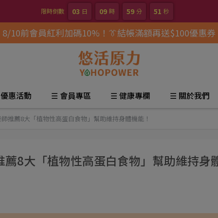
03
09
59
50
限時倒數
日
時
分
秒
8/10前會員紅利加碼10%！👔結帳滿額再送$100優惠券
 優惠活動
☰ 會員專區
☰ 健康專欄
☰ 關於我們
養師推薦8大「植物性高蛋白食物」幫助維持身體機能！
推薦8大「植物性高蛋白食物」幫助維持身