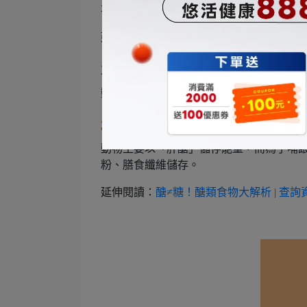
不過像是「大豆」就屬於完全蛋白質，且
延伸閱讀：
【最完整「蛋白質食物」排名】
2. 脂肪
動物中的脂肪和膽固醇比例較高，所以在
3. 醣類
動物主要以「肝醣」儲存能量，而為了哺
粉、膳食纖維儲存。
延伸閱讀：
醣≠糖！醣類食物大解析 | 查