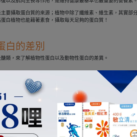
修復以及肌肉生長等作用，是維持健康最基本也最重要的營養素
是主要攝取蛋白質的來源；植物中除了纖維素、維生素，其實部
高蛋白植物也能藉著素食，攝取每天足夠的蛋白質！
蛋白的差別
及醣類，來了解植物性蛋白以及動物性蛋白的差異。
酸，而人體中的蛋白質構成有 20 種胺基酸，其中可分為「必需
胺基酸，而「必需胺基酸」就是得從外界攝取，需由「吃」來獲
酸就屬於「完全蛋白質」，大多都屬於動物性蛋白質，也就是蛋