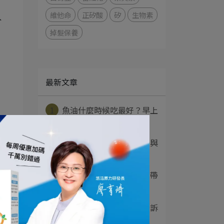
。
維他命
正矽酸
矽
生物素
分
掉髮保養
最新文章
1
魚油什麼時候吃最好？早上
還是晚上、睡前能⋯
胺
2
薑黃是什麼？功效、吃法與
薑黃素差別一次看⋯
得
3
苦瓜胜肽的功效有哪些？帶
你一次了解副作用⋯
、
4
益生菌是什麼？營養師告訴
你功效、菌種與正⋯