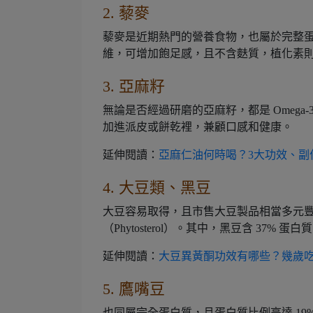
2. 藜麥
藜麥是近期熱門的營養食物，也屬於完整蛋
維，可增加飽足感，且不含麩質，植化素
3. 亞麻籽
無論是否經過研磨的亞麻籽，都是 Omeg
加進派皮或餅乾裡，兼顧口感和健康。
延伸閱讀：
亞麻仁油何時喝？3大功效、副
4. 大豆類、黑豆
大豆容易取得，且市售大豆製品相當多元
（Phytosterol）。其中，黑豆含 37% 蛋白
延伸閱讀：
大豆異黃酮功效有哪些？幾歲
5. 鷹嘴豆
也同屬完全蛋白質，且蛋白質比例高達 19