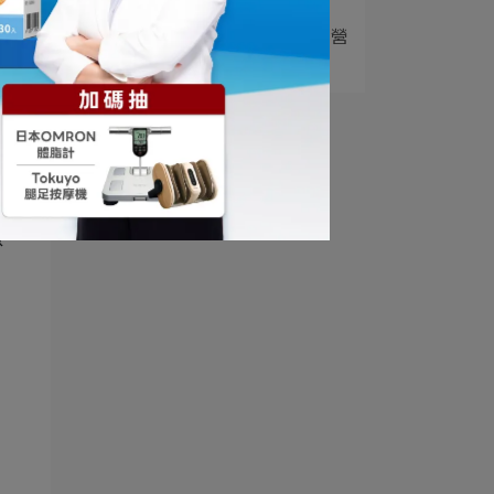
5
瑞士乳桿菌功效有哪些？營
養師解析 LA2⋯
澱