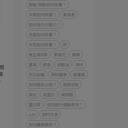
銀髮/熟齡如何保養？
孕期如何保養？
素食者
如何強化⾏動⼒？
兒童如何保養？
女性如何保養？
鈣
維生素B群
紫錐花
酵素
薑黃
飲食
磷蝦油
瑪卡
，但
阿拉伯糖
預防醫學
營養素
是
多
如何幫助入睡？
穀胱甘肽
其他
高蛋白
玻尿酸
蛋白質
如何提升運動表現？
q10
熱門文章
如何養顏美容？