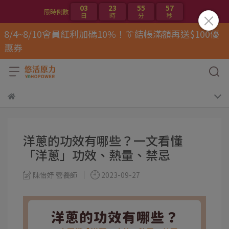
03
23
55
57
限時倒數
日
時
分
秒
8/4~8/10會員紅利加碼10%！👔結帳滿額再送$100優
惠券
洋蔥的功效有哪些？一文看懂
「洋蔥」功效、熱量、禁忌
陳怡妤 營養師
2023-09-27