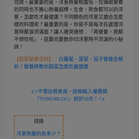
功效。最重要的是，洋蔥熱量相當低，在攝取營養
的同時也不擔心熱量超標。生食、熟食都可以的洋
蔥，怎麼吃才最健康？不同顏色的洋蔥又適合怎麼
樣的料理呢？最重要的是，你是不是每次在處理洋
蔥時都淚流滿面？讓人邊哭邊想：「再營養，我都
不想吃啦」，這篇也要教你切洋蔥時不流淚的小秘
訣！
【蔬菜營養百科】：
白蘿蔔、菠菜、茄子營養全解
析！營養師教你蔬菜怎麼吃最健康
👉不需註冊會員，結帳輸入優惠碼
『YOHOBLOG』就折50元！👈
目錄
洋蔥熱量約為多少？