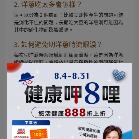
2. 洋蔥吃太多會怎樣？
這可以分為 2 個層面：比較立即性產生的問題可能
是消化不佳的問題；長期吃大量的洋蔥則可能因為
其中的硫化物而影響體味。
3. 如何避免切洋蔥時流眼淚？
每次切洋蔥時眼睛感到刺痛而流淚，這是因為洋蔥
組織被破壞時，會釋放出具有揮發性的丙硫醛氧化
物，這是一種催淚物質。這些刺眼的硫化物都集中
在洋蔥的根部，因此處理的順序很重要，最後再處
理洋蔥根部。還有一個小妙招，處理洋蔥之前先放
入冷藏 30 分鐘，能讓刺眼的硫化物揮發的比較
少，就能降低刺眼的感覺。
4. 紫、白、黃洋蔥有什麼差別？
常見的洋蔥有三種顏色：紫、白、黃。其中營養素
差異不大，僅紫洋蔥花青素和槲皮素含量較高，白