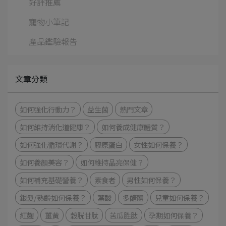
好評推薦
寵物小筆記
產品鑑驗報告
文章分類
如何強化⾏動⼒？
益生菌
熱門文章
如何維持消化道健康？
如何養成健康體質？
如何強化循環代謝？
膠原蛋白
女性如何保養？
如何養顏美容？
如何維持晶亮保健？
如何補充基礎營養？
素食者
男性如何保養？
銀髮/熟齡如何保養？
葉酸
多醣體
兒童如何保養？
紅麴
薑黃
穀胱甘肽
苦瓜胜肽
孕期如何保養？