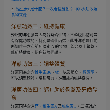
2.
維生素E是什麽？一次看懂維他命E的5大功效及
食物來源
洋蔥功效二：維持健康
辣眼的洋蔥就是因為含有硫化物，不過硫化物可是
有保健功效的，特別是硫化丙烯，此外洋蔥是目前
所知唯一含有前列腺素 A 的食物，綜合以上營養，
能維持健康、促進新陳代謝。
洋蔥功效三：調整體質
洋蔥因為富含
維生素B6
、
鎂
，以及單寧、
類黃酮
，
可以調整體質，增強體力，進而能夠維持健康。
洋蔥功效四：鈣有助於骨骼及牙齒發
育
洋蔥同時含有
鈣
、
維生素A
及
維生素C
，三項對於