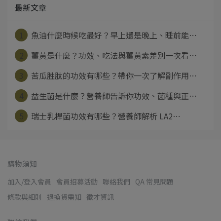
最新文章
1
魚油什麼時候吃最好？早上還是晚上、睡前能⋯
2
薑黃是什麼？功效、吃法與薑黃素差別一次看⋯
3
苦瓜胜肽的功效有哪些？帶你一次了解副作用⋯
4
益生菌是什麼？營養師告訴你功效、菌種與正⋯
5
瑞士乳桿菌功效有哪些？營養師解析 LA2⋯
購物須知
加入/登入會員
會員招募活動
聯絡我們
QA 常見問題
條款與細則
退換貨需知
徵才資訊