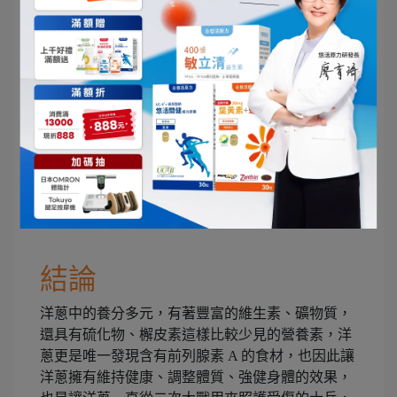
洋蔥則略少。差異比較大的部分比較是因為口感導
致適合烹煮的方式略有不同。黃洋蔥比較辣，生吃
燉煮都可以。紫洋蔥的辣度介於兩者之間，適合生
食用。白洋蔥則味道偏甜，常用於生吃及煮湯。
5. 洋蔥發芽還能吃嗎？
可以，不過口感上會變得苦澀。新鮮的洋蔥有兩大
特點：水分含量高及拿起來沉重、扎實，當外皮有
黑點、發芽或是聞起來有刺鼻味，那表示洋蔥已經
不新鮮。
結論
洋蔥中的養分多元，有著豐富的維生素、礦物質，
還具有硫化物、檞皮素這樣比較少見的營養素，洋
蔥更是唯一發現含有前列腺素 A 的食材，也因此讓
洋蔥擁有維持健康、調整體質、強健身體的效果，