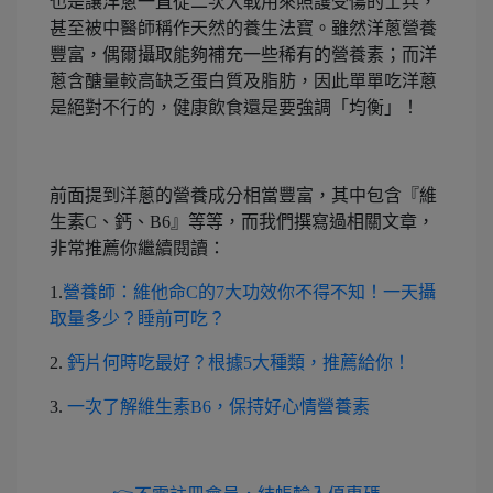
也是讓洋蔥一直從二次大戰用來照護受傷的士兵，
甚至被中醫師稱作天然的養生法寶。雖然洋蔥營養
豐富，偶爾攝取能夠補充一些稀有的營養素；而洋
蔥含醣量較高缺乏蛋白質及脂肪，因此單單吃洋蔥
是絕對不行的，健康飲食還是要強調「均衡」！
前面提到洋蔥的營養成分相當豐富，其中包含『維
生素C、鈣、B6』等等，而我們撰寫過相關文章，
非常推薦你繼續閱讀：
1.
營養師：維他命C的7大功效你不得不知！一天攝
取量多少？睡前可吃？
2.
鈣片何時吃最好？根據5大種類，推薦給你！
3.
一次了解維生素B6，保持好心情營養素