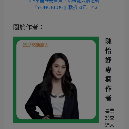
👉不需註冊會員，結帳輸入優惠碼
『YOHOBLOG』就折50元！👈
關於作者：
陳
怡
妤
專
欄
作
者
畢業
於交
通大