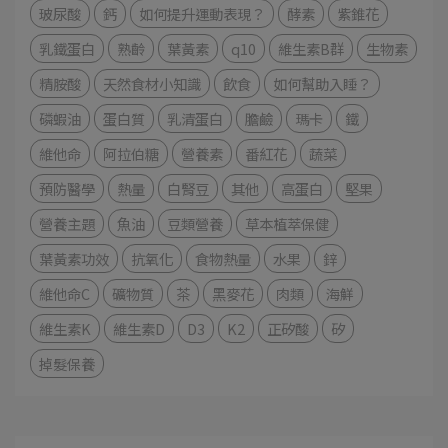
玻尿酸
鈣
如何提升運動表現？
酵素
紫錐花
乳鐵蛋白
熟齡
葉黃素
q10
維生素B群
生物素
精胺酸
天然食材小知識
飲食
如何幫助入睡？
磷蝦油
蛋白質
乳清蛋白
膽鹼
瑪卡
鐵
維他命
阿拉伯糖
營養素
番紅花
蔬菜
預防醫學
熱量
白腎豆
其他
高蛋白
堅果
營養主題
魚油
豆類營養
草本植萃保健
葉黃素功效
抗氧化
食物熱量
水果
鋅
維他命C
礦物質
茶
黑麥花
肉類
海鮮
維生素K
維生素D
D3
K2
正矽酸
矽
掉髮保養