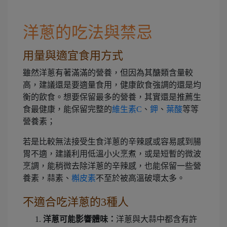
洋蔥的吃法與禁忌
用量與適宜食用方式
雖然洋蔥有著滿滿的營養，但因為其醣類含量較
高，建議還是要適量食用，健康飲食強調的還是均
衡的飲食。想要保留最多的營養，其實還是推薦生
食最健康，能保留完整的
維生素C
、
鉀
、
葉酸
等等
營養素；
若是比較無法接受生食洋蔥的辛辣感或容易感到腸
胃不適，建議利用低溫小火烹煮，或是短暫的微波
烹調，能稍微去除洋蔥的辛辣感，也能保留一些營
養素，蒜素、
槲皮素
不至於被高溫破壞太多。
不適合吃洋蔥的3種人
洋蔥可能影響體味：
洋蔥與大蒜中都含有許