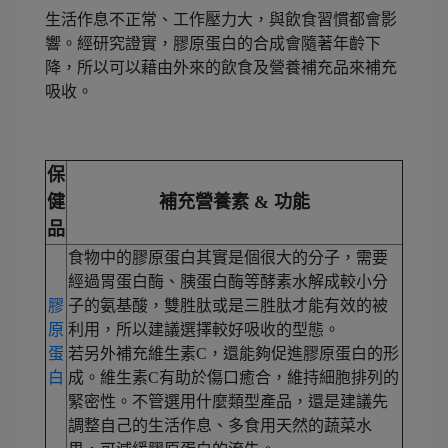
生活作息不正常、工作壓力大，與飲食習慣都會影
響。經研究證實，膠原蛋白的合成會隨著年齡下
降，所以可以藉由外來的飲食及營養補充品來補充
吸收。
保
健
補充營養素 & 功能
品
食物中的膠原蛋白其實是個很大的分子，需要
經過胃蛋白酶、胰蛋白酶等酵素水解成較小分
膠
子的氨基酸，雙胜肽或是三胜肽才能有效的被
原
利用，所以建議選擇較好吸收的型態。
蛋
若另外補充維生素C，還能夠促進膠原蛋白的形
白
成。維生素C有助於傷口癒合，維持細胞排列的
緊密性。不管選用什麼類型產品，還是建議先
調整自己的生活作息、多食用天然的蔬菜水