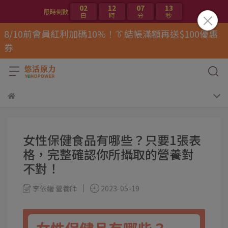
02
12
07
12
限時倒數
日
時
分
秒
8/10前會員紅利加碼10%！👔結帳滿額再送$100優惠
券
女性保健食品有哪些？只要1張表
格，完整確認你所攝取的營養對
不對！
李依縉 營養師
2023-05-19