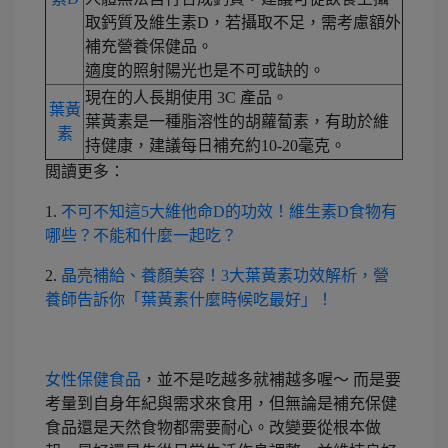
取鈣質及維生素D，若攝取不足，需考慮額外
補充營養保健品。
適度的照射陽光也是不可或缺的。
現在的人長期使用 3C 產品。
葉黃
葉黃素是一種脂溶性的胡蘿蔔素，有助於維
素
持健康，建議每日補充約10-20毫克。
閲讀更多：
1.
不可不知這5大維他命D的功效！維生素D食物有
哪些？不能和什麼一起吃？
2.
晶亮補給、養顏美容！3大葉黃素功效解析，營
養師告訴你「葉黃素什麼時候吃最好」！
女性保健食品
，並不是吃越多就補越多喔～ 而是要
考量到自身年紀與需求來食用，但無論是補充保健
食品還是天然食物都需要耐心。改變要從根本做