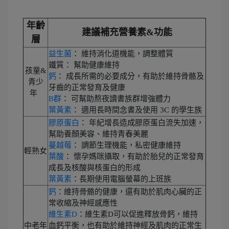
年齡
建議補充營養素&功能
層
益生菌
： 維持消化道機能，調整體質
鐵質： 幫助健康維持
孩童&
鈣
： 成長所需的必要成分，有助於維持骨骼及
青少
牙齒的正常發育及健康
年
B群
： 可幫助熬夜讀書族群增強體力
葉黃素
： 適用長時間念書及使用 3C 的學生族
膠原蛋白
： 年紀增長造成膠原蛋白流失加速，
幫助養顏美容、維持青春美麗
蔓越莓
： 調節生理機能，私密健康維持
輕熟女
葉酸
： 懷孕媽咪攝取，有助於胎兒的正常發育
成長及核酸與核蛋白的形成
葉黃素
：長期使用電腦螢幕的上班族
鈣
：維持骨骼的健康，還有助於肌肉心臟的正
常收縮及神經感應性
維生素D
：維生素D可以促進釋放骨鈣，維持
中老年
血鈣平衡，也有助於維持神經及肌肉的正常生