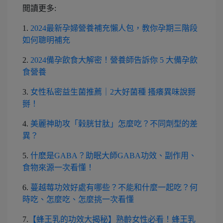
閲讀更多:
1.
2024最新孕婦營養補充懶人包，教你孕期三階段
如何聰明補充
2.
2024備孕飲食大解密！營養師告訴你 5 大備孕飲
食營養
3.
女性私密益生菌推薦｜2大好菌種 搔癢異味說掰
掰！
4.
美麗神助攻「榖胱甘肽」怎麼吃？不同劑型的差
異？
5.
什麽是GABA？助眠大師GABA功效、副作用、
食物來源一次看懂！
6.
蔓越莓功效好處有哪些？不能和什麼一起吃？何
時吃、怎麼吃、怎麼挑一次看懂
7.
【蜂王乳的功效大揭秘】熟齡女性必看！蜂王乳