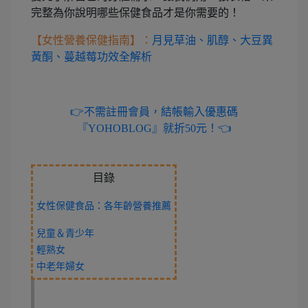
完整為你說明哪些保健食品才是你需要的！
【女性營養保健指南】：
月見草油、肌醇、大豆異
黃酮、蔓越莓功效全解析
👉不需註冊會員，結帳輸入優惠碼
『YOHOBLOG』就折50元！👈
目錄
女性保健食品：各年齡營養推薦
兒童＆青少年
輕熟女
中老年婦女