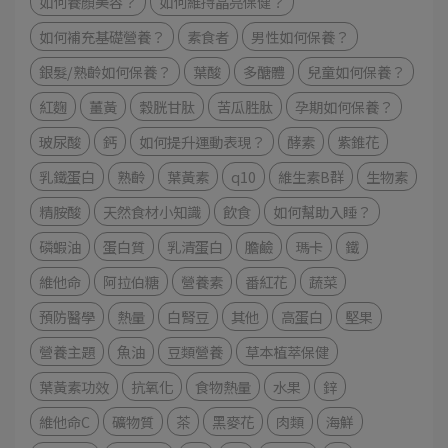
如何養顏美容？
如何維持晶亮保健？
如何補充基礎營養？
素食者
男性如何保養？
銀髮/熟齡如何保養？
葉酸
多醣體
兒童如何保養？
紅麴
薑黃
穀胱甘肽
苦瓜胜肽
孕期如何保養？
玻尿酸
鈣
如何提升運動表現？
酵素
紫錐花
乳鐵蛋白
熟齡
葉黃素
q10
維生素B群
生物素
精胺酸
天然食材小知識
飲食
如何幫助入睡？
磷蝦油
蛋白質
乳清蛋白
膽鹼
瑪卡
鐵
維他命
阿拉伯糖
營養素
番紅花
蔬菜
預防醫學
熱量
白腎豆
其他
高蛋白
堅果
營養主題
魚油
豆類營養
草本植萃保健
葉黃素功效
抗氧化
食物熱量
水果
鋅
維他命C
礦物質
茶
黑麥花
肉類
海鮮