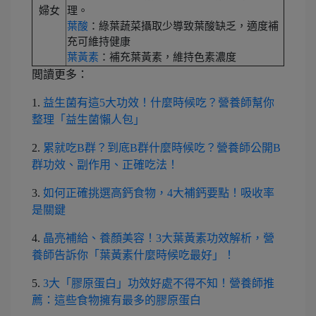
婦女
理。
葉酸
：綠葉蔬菜攝取少導致葉酸缺乏，適度補
充可維持健康
葉黃素
：補充葉黃素，維持色素濃度
閲讀更多：
1.
益生菌有這5大功效！什麼時候吃？營養師幫你
整理「益生菌懶人包」
2.
累就吃B群？到底B群什麼時候吃？營養師公開B
群功效、副作用、正確吃法！
3.
如何正確挑選高鈣食物，4大補鈣要點！吸收率
是關鍵
4.
晶亮補給、養顏美容！3大葉黃素功效解析，營
養師告訴你「葉黃素什麼時候吃最好」！
5.
3大「膠原蛋白」功效好處不得不知！營養師推
薦：這些食物擁有最多的膠原蛋白