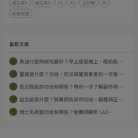
維生素K
維生素D
D3
K2
正矽酸
矽
掉髮保養
最新文章
1
魚油什麼時候吃最好？早上還是晚上、睡前能⋯
2
薑黃是什麼？功效、吃法與薑黃素差別一次看⋯
3
苦瓜胜肽的功效有哪些？帶你一次了解副作用⋯
4
益生菌是什麼？營養師告訴你功效、菌種與正⋯
5
瑞士乳桿菌功效有哪些？營養師解析 LA2⋯