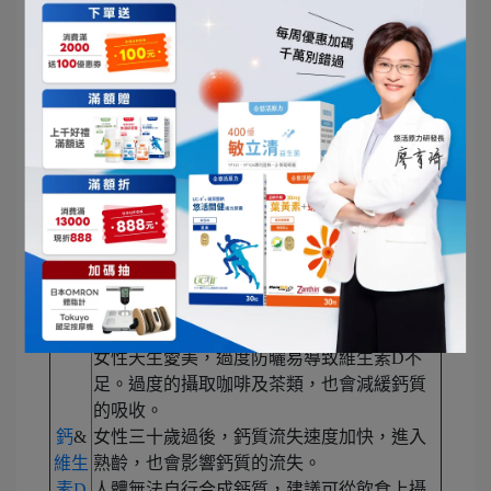
3. 中老年時期：補足鈣質好重要
根據國內研究報告指出，鈣質有助於肌肉與心臟的
正常收縮及神經的感應性。60 歲以上人口，
有 18% 因為鈣質大量的流失，其中女性就佔 80%，
因此建議日常多食用含鈣質的食物或保健食品。
商
補充營養素 & 功能
品
女性天生愛美，過度防曬易導致維生素D不
足。過度的攝取咖啡及茶類，也會減緩鈣質
的吸收。
鈣
&
女性三十歲過後，鈣質流失速度加快，進入
維生
熟齡，也會影響鈣質的流失。
素D
人體無法自行合成鈣質，建議可從飲食上攝