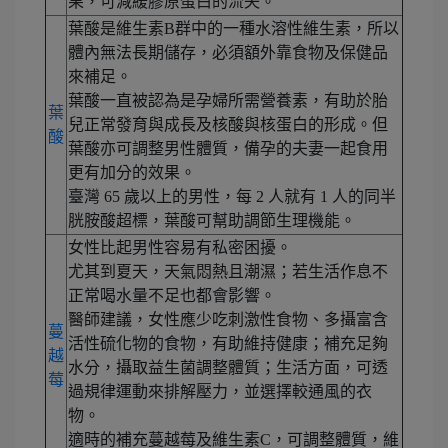
果，可減緩膠原蛋白的流失。
葉酸是維生素B群中的一種水溶性維生素，所以
體內無法長期儲存，必須額外靠食物及保健品
來補足。
葉酸一直被認為是孕婦所需營養素，有助於胎
葉
兒正常發育與成長及核酸與核蛋白的形成。但
酸
葉酸亦可調整男性體質，備孕的夫妻一起食用
更有加分的效果。
臺灣 65 歲以上的男性，每 2 人就有 1 人的同半
胱胺酸超標，葉酸可幫助調節生理機能。
女性比起男性容易有私密困擾。
尤其到夏天，天氣悶熱且潮濕；若生活作息不
正常喝水量不足也都會影響。
醫師建議，女性應少吃刺激性食物、多攝富含
蔓
活性硫化物的食物，有助維持健康；補充足夠
越
水分，攝取益生菌調整體質；生活方面，可透
莓
過規律運動來排解壓力，並選擇較通風的衣
物。
適時的補充蔓越莓及維生素C，可調整體質，維