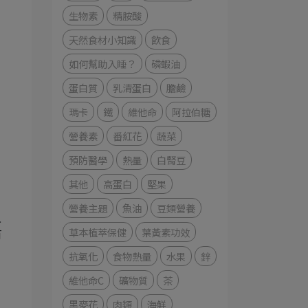
生物素
精胺酸
天然食材小知識
飲食
如何幫助入睡？
磷蝦油
蛋白質
乳清蛋白
膽鹼
瑪卡
鐵
維他命
阿拉伯糖
營養素
番紅花
蔬菜
預防醫學
熱量
白腎豆
其他
高蛋白
堅果
營養主題
魚油
豆類營養
人
草本植萃保健
葉黃素功效
有
抗氧化
食物熱量
水果
鋅
維他命C
礦物質
茶
黑麥花
肉類
海鮮