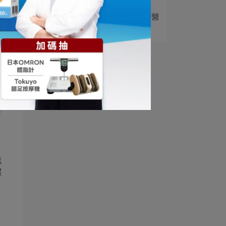
5
瑞士乳桿菌功效有哪些？營
養師解析 LA2⋯
極
能
可
能
保