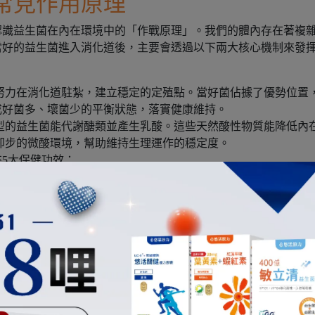
常見作用原理
認識益生菌在內在環境中的「作戰原理」。我們的體內存在著複
當好的益生菌進入消化道後，主要會透過以下兩大核心機制來發
努力在消化道駐紮，建立穩定的定殖點。當好菌佔據了優勢位置
成好菌多、壞菌少的平衡狀態，落實健康維持。
型的益生菌能代謝醣類並產生乳酸。這些天然酸性物質能降低內
卻步的微酸環境，幫助維持生理運作的穩定度。
5大保健功效：
的防護罩
建立微細的生態體系。透過規律補充益生菌，能從根本改變細菌
種生態位階的優化，能為日常建立一道穩固的防護屏障，維持消
隱形壓力往往會干擾消化道的運作，導致代謝卡卡。當益生菌在
優質環境，更能同步輔助調節生理運作節奏。此時若能搭配充足