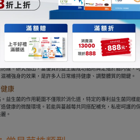
嗯危機。
外食族
」且伴隨「低纖維、多肉少蔬果」的特徵。這種失衡的營養結構
作效率下降。適時補充益生菌，就像是為消化道派遣精銳援軍，
戰下，依然有足夠的好菌守護日常穩定。
護防線。研究指出，當優質的益生菌成功黏附與定殖於體內後，
、滋補強身的效果，是許多人日常維持健康、調整體質的關鍵。
密健康
高。益生菌的作用範圍不僅限於消化道，特定的專利益生菌同樣
打造健康的微酸環境。若能與蔓越莓共同搭配補充，私密呵護的
美麗。