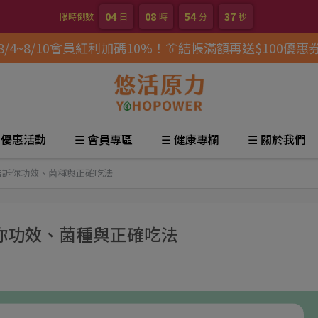
04
08
54
35
限時倒數
日
時
分
秒
8/4~8/10會員紅利加碼10%！👔結帳滿額再送$100優惠
 優惠活動
☰ 會員專區
☰ 健康專欄
☰ 關於我們
告訴你功效、菌種與正確吃法
你功效、菌種與正確吃法