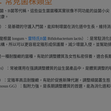
：常見菌株類型
菌、B菌等代稱，這些益生菌菌種其實就像不同功能的益菌小尖
健康。
acidophilus）：是基礎的守護入門菌，能抑制壞菌在消化道中生長，維持
m、龍根菌 longum、
雷特氏B菌
Bifidobacterium lactis）：是常駐消
結構，所以可以更容易定殖形成保護層，減少壞菌入侵，並幫助
casei）：是一種耐酸鹼的菌種，有助於調整體質及女性私密保養，適合長
s paracasei）：常被運用在强調調整體質的益生菌產品中，是體質調整的
plantarum）：定殖率高且耐酸鹼，有助於促進新陳代謝，調整細菌叢生
us rhamnosus GG）：黏附力強，是長期調整體質的首選，能為消化道