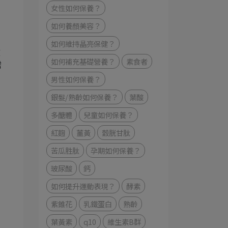
女性如何保養？
如何養顏美容？
如何維持晶亮保健？
文
如何補充基礎營養？
素食者
需
」
男性如何保養？
銀髮/熟齡如何保養？
葉酸
多醣體
兒童如何保養？
紅麴
薑黃
穀胱甘肽
苦瓜胜肽
孕期如何保養？
玻尿酸
鈣
如何提升運動表現？
酵素
紫錐花
乳鐵蛋白
熟齡
葉黃素
q10
維生素B群