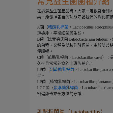
常見益生菌菌種介紹
在挑選益生菌產品時，大家一定很常看到A
兵，能發揮各自的功能守護我們的消化道
A菌（
嗜酸乳桿菌
，Lactobacillus 
道機能，平衡細菌叢生態。
B菌（比菲德氏菌 Bifidobacterium bifidu
的菌種，又稱為雙歧乳酸桿菌，由於雙歧
便順暢。
C菌（乾酪乳桿菌，Lactobacillus 
久坐且常常外食的上班族補充。
LP菌（
副乾酪乳桿菌
，Lactobacillu
星。
LP菌（植物乳桿菌，Lactobacillus 
LGG菌（
鼠李糖乳桿菌
，Lactobacill
密健康帶來全方位的守護。
乳酸桿菌屬（Lactobacillus）