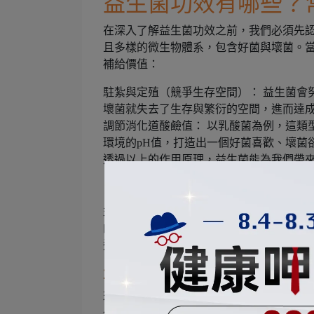
益生菌功效有哪些？
在深入了解益生菌功效之前，我們必須先
且多樣的微生物體系，包含好菌與壞菌。
補給價值：
駐紮與定殖（競爭生存空間）： 益生菌會
壞菌就失去了生存與繁衍的空間，進而達
調節消化道酸鹼值： 以乳酸菌為例，這類
環境的pH值，打造出一個好菌喜歡、壞菌
透過以上的作用原理，益生菌能為我們帶來
1.改變細菌叢生態，建立隱形
益生菌利用它的作戰原理，在消化道各處
的生態，調整好菌和壞菌的分布比例。這
道的長期和諧。
2.使排便順暢，告別卡卡困擾
現代人生活節奏緊湊、心理壓力大，這些
化道中釋放乳酸等有機酸時，不僅能營造