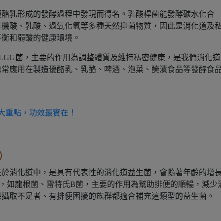
優酪乳形成的發酵過程中發現而得名。乳酸桿菌能發酵碳水化合
有機酸、乳酸、過氧化氫等多種天然抑菌物質，因此是消化道及
平衡和弱酸的健康環境。
及LGG菌，主要的作用為調整體質及維持私密健康，是我們消化道
也常應用在製造優酪乳、乳酪、啤酒、泡菜、醃漬食品等發酵食
大重點，功效最實在！
m）
在於消化道中，是具有代表性的消化道益生菌，會隨著年齡的增
，如龍根菌、雷特氏B菌，主要的作用為幫助排便的順暢，減少
果攝取不足者、有排便困擾的族群都適合補充這類型的益生菌。