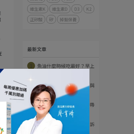
維生素K
維生素D
D3
K2
雜
正矽酸
矽
掉髮保養
揮
，
最新文章
在
1
魚油什麼時候吃最好？早上
還是晚上、睡前能⋯
2
薑黃是什麼？功效、吃法與
叢
薑黃素差別一次看⋯
化
3
苦瓜胜肽的功效有哪些？帶
你一次了解副作用⋯
4
益生菌是什麼？營養師告訴
消
你功效、菌種與正⋯
水