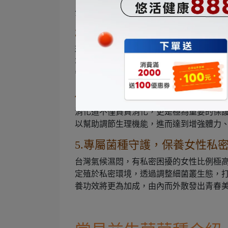
分，就能使排便順暢，輕鬆告別擾人的嗯
3.維持消化道機能健康，救援
現代飲食型態多偏向「高油、高鹽、高糖
不利於好菌生存，容易導致消化道機能運
幫助維持運作機能，確保在飲食不均的挑
4.駐紮定殖，有助於調整體質
消化道不僅負責消化，更是極為重要的保
以幫助調節生理機能，進而達到增強體力
5.專屬菌種守護，保養女性私
台灣氣候濕悶，有私密困擾的女性比例極
定殖於私密環境，透過調整細菌叢生態，
養功效將更為加成，由內而外散發出青春